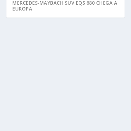
MERCEDES-MAYBACH SUV EQS 680 CHEGA A
EUROPA
MERCEDES-MAYBACH SUV EQS 680 CHEGA A
EUROPA
por
Anderson Nunes
|
mar 25, 2024
|
Destaque
,
EQ-Class
,
Maybach
,
Vision News
|
0
|
A Maybach iniciou às vendas do modelo SUV EQS
680 ( Série Z296 ) também para a Alemanha. O
preço...
CONSULTE MAIS INFORMAÇÃO