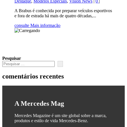
Destaque
,
Modelos Especiais
,
Vision News
|
0
|
A Brabus é conhecida por preparar veículos esportivos
e fora de estrada há mais de quatro décadas,...
consulte Mais informação
Pesquisar
comentários recentes
A Mercedes Mag
Mercedes Magazine é um site global sobre a marca,
produtos e estilo de vida Mercedes-Benz.