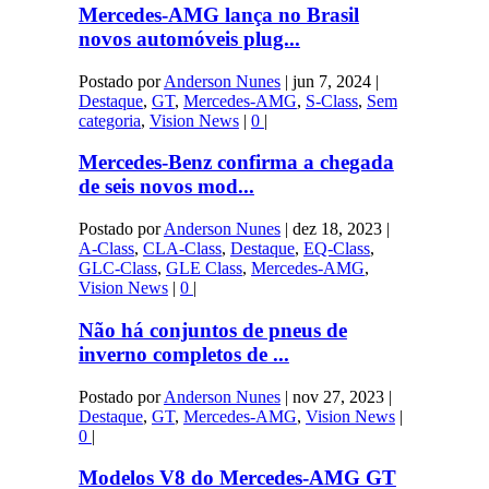
Mercedes-AMG lança no Brasil
novos automóveis plug...
Postado por
Anderson Nunes
|
jun 7, 2024
|
Destaque
,
GT
,
Mercedes-AMG
,
S-Class
,
Sem
categoria
,
Vision News
|
0
|
Mercedes-Benz confirma a chegada
de seis novos mod...
Postado por
Anderson Nunes
|
dez 18, 2023
|
A-Class
,
CLA-Class
,
Destaque
,
EQ-Class
,
GLC-Class
,
GLE Class
,
Mercedes-AMG
,
Vision News
|
0
|
Não há conjuntos de pneus de
inverno completos de ...
Postado por
Anderson Nunes
|
nov 27, 2023
|
Destaque
,
GT
,
Mercedes-AMG
,
Vision News
|
0
|
Modelos V8 ​​do Mercedes-AMG GT