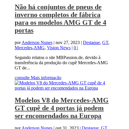
Não há conjuntos de pneus de
inverno completos de fábrica
para os modelos AMG GT de 4
portas
por
Anderson Nunes
|
nov 27, 2023
|
Destaque
,
GT
,
Mercedes-AMG
,
Vision News
|
0
|
Segundo relatou o site MBPassion.de, devido à
transferência da produção do cupê Mercedes-AMG
GT de...
consulte Mais informação
Modelos V8 ​​do Mercedes-AMG
GT cupê de 4 portas já podem
ser encomendados na Europa
por
Anderson Nunes
|
out 31, 2023
|
Destaque
,
GT
,