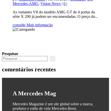
Mercedes-AMG
,
Vision News
|
0
|
As variantes V8 do modelo AMG GT de 4 portas da
série X 290 já podem ser encomendadas. O preço do...
consulte Mais informação
Pesquisar
comentários recentes
A Mercedes Mag
Mercedes Magazine é um site global sobre a marca,
produtos e estilo de vida Mercedes-Benz.