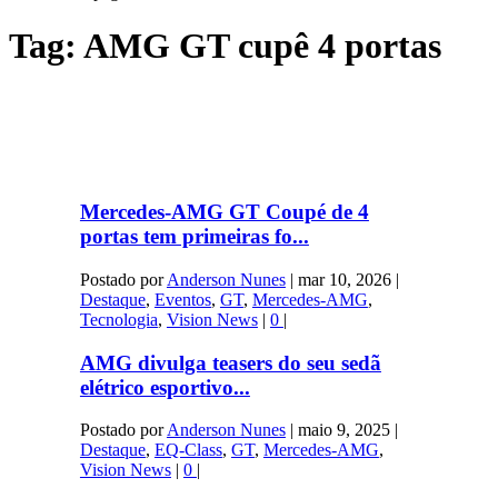
Tag:
AMG GT cupê 4 portas
Mercedes-AMG GT Coupé de 4
portas tem primeiras fo...
Postado por
Anderson Nunes
|
mar 10, 2026
|
Destaque
,
Eventos
,
GT
,
Mercedes-AMG
,
Tecnologia
,
Vision News
|
0
|
AMG divulga teasers do seu sedã
elétrico esportivo...
Postado por
Anderson Nunes
|
maio 9, 2025
|
Destaque
,
EQ-Class
,
GT
,
Mercedes-AMG
,
Vision News
|
0
|