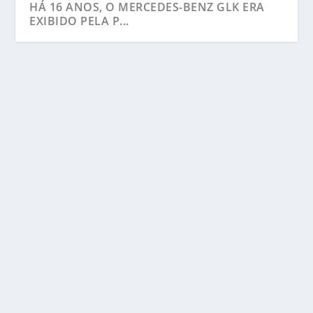
HÁ 16 ANOS, O MERCEDES-BENZ GLK ERA
EXIBIDO PELA P...
HÁ 16 ANOS, O MERCEDES-BENZ GLK ERA
EXIBIDO PELA PRIMEIRA VEZ NO SALÃO DO
AUTOMÓVEL DE PEQUIM
por
Anderson Nunes
|
abr 1, 2024
|
Destaque
,
Estrelas do
passado
,
GLK-Class
,
Vision News
|
0
|
Em abril de 2008, a Mercedes-Benz anunciava na
feira automobilística Auto China, em Pequim, a...
CONSULTE MAIS INFORMAÇÃO