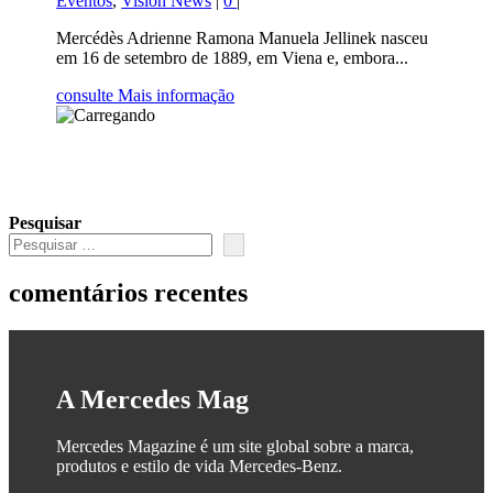
Eventos
,
Vision News
|
0
|
Mercédès Adrienne Ramona Manuela Jellinek nasceu
em 16 de setembro de 1889, em Viena e, embora...
consulte Mais informação
Pesquisar
comentários recentes
A Mercedes Mag
Mercedes Magazine é um site global sobre a marca,
produtos e estilo de vida Mercedes-Benz.