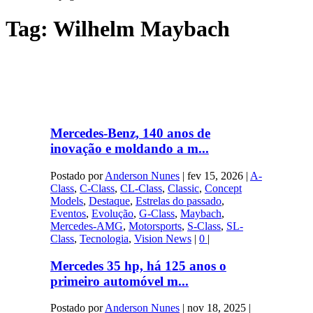
Tag:
Wilhelm Maybach
Mercedes-Benz, 140 anos de
inovação e moldando a m...
Postado por
Anderson Nunes
|
fev 15, 2026
|
A-
Class
,
C-Class
,
CL-Class
,
Classic
,
Concept
Models
,
Destaque
,
Estrelas do passado
,
Eventos
,
Evolução
,
G-Class
,
Maybach
,
Mercedes-AMG
,
Motorsports
,
S-Class
,
SL-
Class
,
Tecnologia
,
Vision News
|
0
|
Mercedes 35 hp, há 125 anos o
primeiro automóvel m...
Postado por
Anderson Nunes
|
nov 18, 2025
|