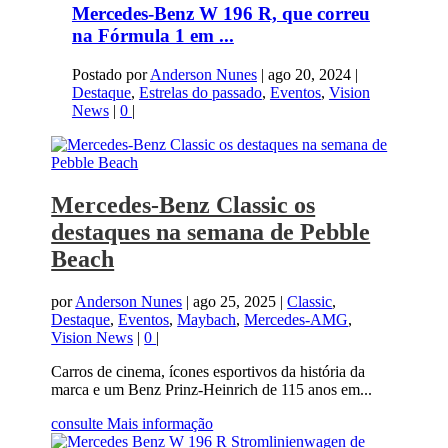
Mercedes-Benz W 196 R, que correu
na Fórmula 1 em ...
Postado por
Anderson Nunes
|
ago 20, 2024
|
Destaque
,
Estrelas do passado
,
Eventos
,
Vision
News
|
0
|
Mercedes-Benz Classic os
destaques na semana de Pebble
Beach
por
Anderson Nunes
|
ago 25, 2025
|
Classic
,
Destaque
,
Eventos
,
Maybach
,
Mercedes-AMG
,
Vision News
|
0
|
Carros de cinema, ícones esportivos da história da
marca e um Benz Prinz-Heinrich de 115 anos em...
consulte Mais informação