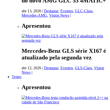
do novo AMG GLC 53 4MATIC+
abr 13, 2026
|
Destaque
,
Eventos
,
GLC-Class
,
Mercedes-AMG
,
Vision News
|
Apresentou
Mercedes-Benz GLS série X167 é
atualizado pela segunda vez
abr 12, 2026
|
Destaque
,
Eventos
,
GLS-Class
,
Vision
News
|
Testes
Apresentou