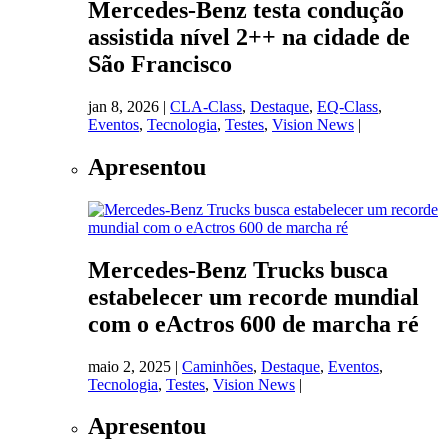
Mercedes-Benz testa condução
assistida nível 2++ na cidade de
São Francisco
jan 8, 2026
|
CLA-Class
,
Destaque
,
EQ-Class
,
Eventos
,
Tecnologia
,
Testes
,
Vision News
|
Apresentou
Mercedes-Benz Trucks busca
estabelecer um recorde mundial
com o eActros 600 de marcha ré
maio 2, 2025
|
Caminhões
,
Destaque
,
Eventos
,
Tecnologia
,
Testes
,
Vision News
|
Apresentou