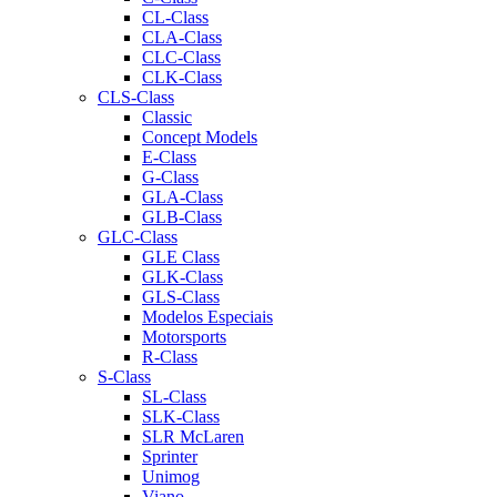
CL-Class
CLA-Class
CLC-Class
CLK-Class
CLS-Class
Classic
Concept Models
E-Class
G-Class
GLA-Class
GLB-Class
GLC-Class
GLE Class
GLK-Class
GLS-Class
Modelos Especiais
Motorsports
R-Class
S-Class
SL-Class
SLK-Class
SLR McLaren
Sprinter
Unimog
Viano