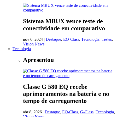
Sistema MBUX vence teste de
conectividade em comparativo
nov 6, 2024
|
Destaque
,
EQ-Class
,
Tecnologia
,
Testes
,
Vision News
|
Tecnologia
Apresentou
Classe G 580 EQ recebe
aprimoramentos na bateria e no
tempo de carregamento
abr 8, 2026
|
Destaque
,
EQ-Class
,
G-Class
,
Tecnologia
,
Vision News
|