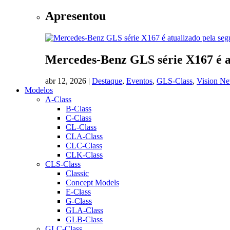
Apresentou
Mercedes-Benz GLS série X167 é a
abr 12, 2026
|
Destaque
,
Eventos
,
GLS-Class
,
Vision N
Modelos
A-Class
B-Class
C-Class
CL-Class
CLA-Class
CLC-Class
CLK-Class
CLS-Class
Classic
Concept Models
E-Class
G-Class
GLA-Class
GLB-Class
GLC-Class