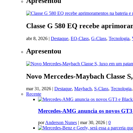
Apresentou
Classe G 580 EQ recebe aprimoram
abr 8, 2026
|
Destaque
,
EQ-Class
,
G-Class
,
Tecnologia
,
Apresentou
Novo Mercedes-Maybach Classe S, 
mar 31, 2026
|
Destaque
,
Maybach
,
S-Class
,
Tecnologia
Recente
Mercedes-AMG anuncia os novos GT3 e
por
Anderson Nunes
|
mar 30, 2026
|
0