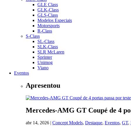
GLE Class
GLK-Class
GLS-Class
Modelos Especiais
Motorsports
R-Class
S-Class
SL-Class
SLK-Class
SLR McLaren
Sprinter
Unimog
Viano
Eventos
Apresentou
Mercedes-AMG GT Coupé de 4 portas
abr 14, 2026
|
Concept Models
,
Destaque
,
Eventos
,
GT
,