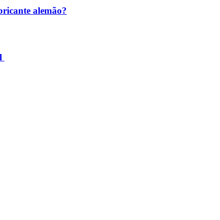
abricante alemão?
il