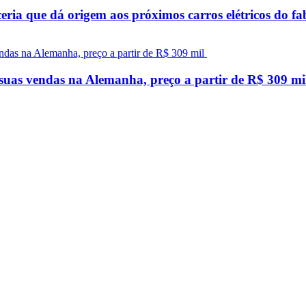
ceria que dá origem aos próximos carros elétricos do f
uas vendas na Alemanha, preço a partir de R$ 309 m