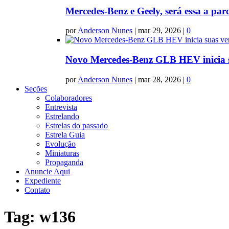
Mercedes-Benz e Geely, será essa a par
por
Anderson Nunes
|
mar 29, 2026
|
0
Novo Mercedes-Benz GLB HEV inicia s
por
Anderson Nunes
|
mar 28, 2026
|
0
Seções
Colaboradores
Entrevista
Estrelando
Estrelas do passado
Estrela Guia
Evolução
Miniaturas
Propaganda
Anuncie Aqui
Expediente
Contato
Tag:
w136