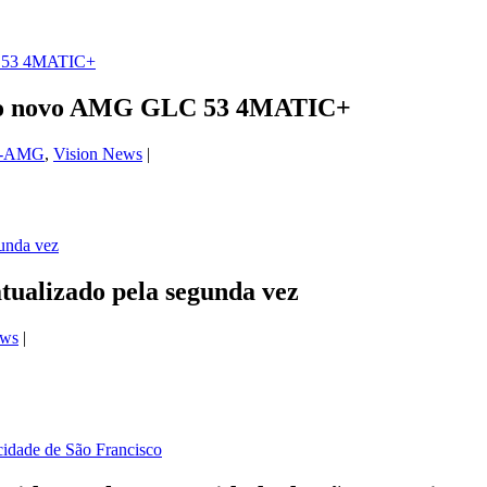
 do novo AMG GLC 53 4MATIC+
s-AMG
,
Vision News
|
tualizado pela segunda vez
ews
|