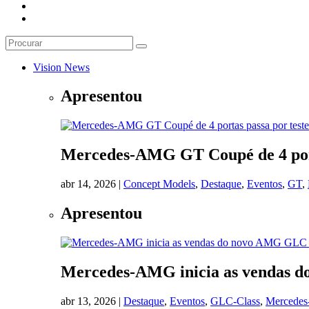
Vision News
Apresentou
Mercedes-AMG GT Coupé de 4 portas
abr 14, 2026
|
Concept Models
,
Destaque
,
Eventos
,
GT
,
Apresentou
Mercedes-AMG inicia as vendas
abr 13, 2026
|
Destaque
,
Eventos
,
GLC-Class
,
Mercede