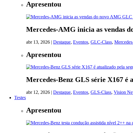
Apresentou
Mercedes-AMG inicia as vendas
abr 13, 2026
|
Destaque
,
Eventos
,
GLC-Class
,
Mercede
Apresentou
Mercedes-Benz GLS série X167 é a
abr 12, 2026
|
Destaque
,
Eventos
,
GLS-Class
,
Vision N
Testes
Apresentou