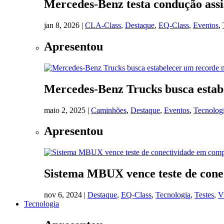
Mercedes-Benz testa condução assis
jan 8, 2026
|
CLA-Class
,
Destaque
,
EQ-Class
,
Eventos
,
Apresentou
Mercedes-Benz Trucks busca estab
maio 2, 2025
|
Caminhões
,
Destaque
,
Eventos
,
Tecnolog
Apresentou
Sistema MBUX vence teste de cone
nov 6, 2024
|
Destaque
,
EQ-Class
,
Tecnologia
,
Testes
,
V
Tecnologia