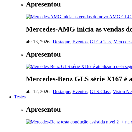
Apresentou
Mercedes-AMG inicia as vendas
abr 13, 2026
|
Destaque
,
Eventos
,
GLC-Class
,
Mercede
Apresentou
Mercedes-Benz GLS série X167 é a
abr 12, 2026
|
Destaque
,
Eventos
,
GLS-Class
,
Vision N
Testes
Apresentou