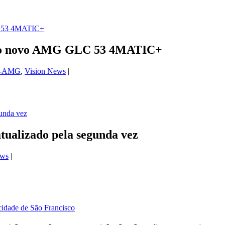
 do novo AMG GLC 53 4MATIC+
s-AMG
,
Vision News
|
tualizado pela segunda vez
ews
|