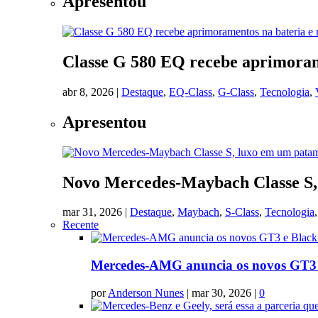
Apresentou
Classe G 580 EQ recebe aprimoram
abr 8, 2026
|
Destaque
,
EQ-Class
,
G-Class
,
Tecnologia
,
Apresentou
Novo Mercedes-Maybach Classe S, 
mar 31, 2026
|
Destaque
,
Maybach
,
S-Class
,
Tecnologia
Recente
Mercedes-AMG anuncia os novos GT3 e
por
Anderson Nunes
|
mar 30, 2026
|
0