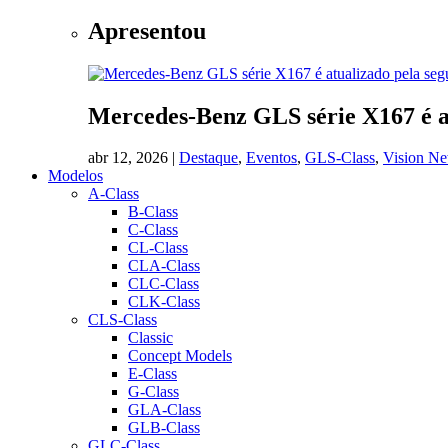
Apresentou
Mercedes-Benz GLS série X167 é a
abr 12, 2026
|
Destaque
,
Eventos
,
GLS-Class
,
Vision N
Modelos
A-Class
B-Class
C-Class
CL-Class
CLA-Class
CLC-Class
CLK-Class
CLS-Class
Classic
Concept Models
E-Class
G-Class
GLA-Class
GLB-Class
GLC-Class