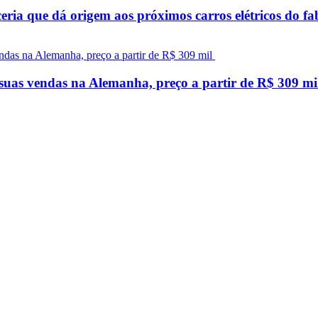
ceria que dá origem aos próximos carros elétricos do f
uas vendas na Alemanha, preço a partir de R$ 309 m