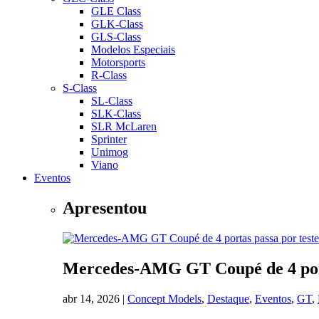
GLE Class
GLK-Class
GLS-Class
Modelos Especiais
Motorsports
R-Class
S-Class
SL-Class
SLK-Class
SLR McLaren
Sprinter
Unimog
Viano
Eventos
Apresentou
Mercedes-AMG GT Coupé de 4 portas
abr 14, 2026
|
Concept Models
,
Destaque
,
Eventos
,
GT
,