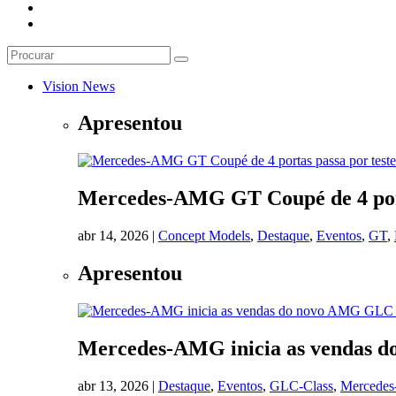
Vision News
Apresentou
Mercedes-AMG GT Coupé de 4 portas
abr 14, 2026
|
Concept Models
,
Destaque
,
Eventos
,
GT
,
Apresentou
Mercedes-AMG inicia as vendas
abr 13, 2026
|
Destaque
,
Eventos
,
GLC-Class
,
Mercede