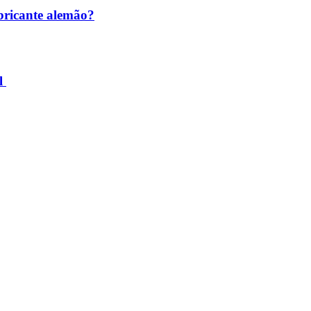
abricante alemão?
il