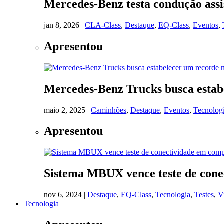
Mercedes-Benz testa condução assis
jan 8, 2026
|
CLA-Class
,
Destaque
,
EQ-Class
,
Eventos
,
Apresentou
Mercedes-Benz Trucks busca estab
maio 2, 2025
|
Caminhões
,
Destaque
,
Eventos
,
Tecnolog
Apresentou
Sistema MBUX vence teste de cone
nov 6, 2024
|
Destaque
,
EQ-Class
,
Tecnologia
,
Testes
,
V
Tecnologia