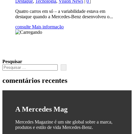
Destaque
,
Tecnologia
,
Vision News
|
0
|
Quatro carros em só – a variabilidade estava em
destaque quando a Mercedes-Benz desenvolveu o...
consulte Mais informação
Pesquisar
comentários recentes
A Mercedes Mag
Mercedes Magazine é um site global sobre a marca,
produtos e estilo de vida Mercedes-Benz.