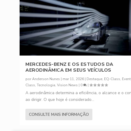
MERCEDES-BENZ E OS ESTUDOS DA
AERODINÂMICA EM SEUS VEÍCULOS
por
Anderson Nunes
|
mar 11, 2026
|
Destaque
,
EQ-Class
,
Even
Class
,
Tecnologia
,
Vision News
|
0
|
A aerodinâmica determina a eficiência, o alcance e o co
ao dirigir. O que hoje é considerado...
CONSULTE MAIS INFORMAÇÃO