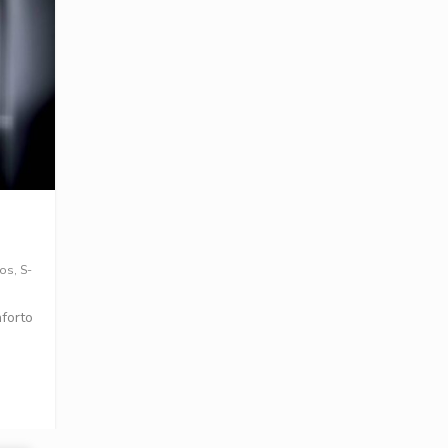
tos
,
S-
nforto