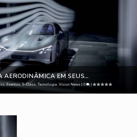
 AERODINÂMICA EM SEUS...
ass
,
Eventos
,
S-Class
,
Tecnologia
,
Vision News
|
0
|