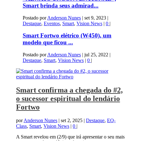
Smart brinda seus admirad...
Postado por
Anderson Nunes
|
set 9, 2023
|
Destaque
,
Eventos
,
Smart
,
Vision News
|
0
|
Smart Fortwo elétrico (W450), um
modelo que ficou ...
Postado por
Anderson Nunes
|
jul 25, 2022
|
Destaque
,
Smart
,
Vision News
|
0
|
Smart confirma a chegada do #2,
o sucessor espiritual do lendário
Fortwo
por
Anderson Nunes
|
set 2, 2025
|
Destaque
,
EQ-
Class
,
Smart
,
Vision News
|
0
|
A Smart revelou em (2/9) que irá apresentar o seu mais