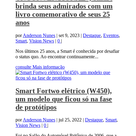
brinda seus admirados com um
livro comemorativo de seus 25
anos
por
Anderson Nunes
|
set 9, 2023
|
Destaque
,
Eventos
,
Smart
,
Vision News
|
0
|
Nos últimos 25 anos, a Smart é conhecida por desafiar
o status quo. Ao encontrar continuamente...
consulte Mais informação
Smart Fortwo elétrico (W450),
um modelo que ficou só na fase
de protótipos
por
Anderson Nunes
|
jul 25, 2022
|
Destaque
,
Smart
,
Vision News
|
0
|
Foi no Salão do Automóvel Britânico de 2006, que a