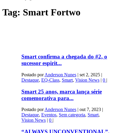
Tag:
Smart Fortwo
Smart confirma a chegada do #2, o
sucessor espirit...
Postado por
Anderson Nunes
|
set 2, 2025
|
Destaque
,
EQ-Class
,
Smart
,
Vision News
|
0
|
Smart 25 anos, marca lança série
comemorativa para...
Postado por
Anderson Nunes
|
out 7, 2023
|
Destaque
,
Eventos
,
Sem categoria
,
Smart
,
Vision News
|
0
|
“ALWAYS UNCONVENTIONAL”,