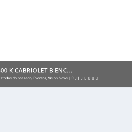
0 K CABRIOLET B ENC...
Estrelas do passado
,
Eventos
,
Vision News
|
0
|
ABRIOLET B ENCONTRADO EM UM CELEIRO