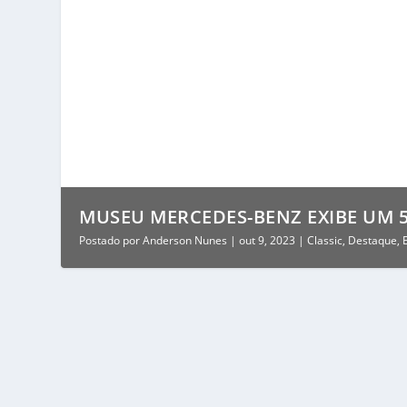
MUSEU MERCEDES-BENZ EXIBE UM 50
Postado por
Anderson Nunes
|
out 9, 2023
|
Classic
,
Destaque
,
MUSEU MERCEDES-BENZ EXIBE UM 500 K C