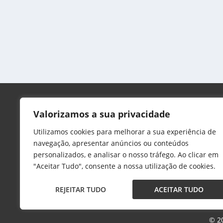
por
Anderson Nunes
|
out 9, 2023
|
Classic
,
Destaque
,
Estrelas
O Museu Mercedes-Benz está exibindo uma exposição 
CONSULTE MAIS INFORMAÇÃO
A MERCEDES MAG
Valorizamos a sua privacidade
Mercedes Magazine é um site global sobre a
Utilizamos cookies para melhorar a sua experiência de
marca, produtos e estilo de vida Mercedes-
navegação, apresentar anúncios ou conteúdos
Benz.
personalizados, e analisar o nosso tráfego. Ao clicar em
"Aceitar Tudo", consente a nossa utilização de cookies.
O conteúdo aqui produzido é dedicado aos fã
da famosa estrela de três pontas espalhados
REJEITAR TUDO
ACEITAR TUDO
pelos quatro cantos do globo.
©️ 