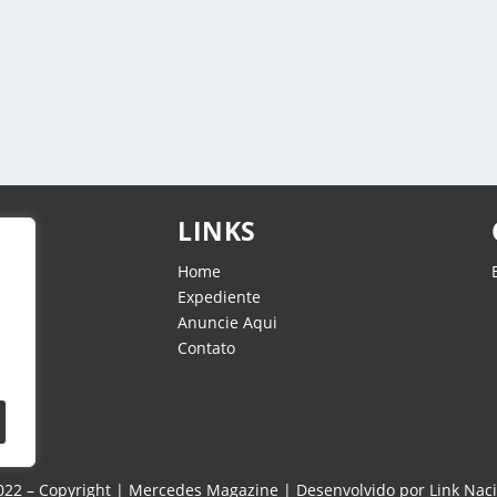
 do passado
,
Eventos
,
Vision News
|
0
|
muito especial em seu pavimento térreo, segundo...
LINKS
Home
Expediente
Anuncie Aqui
Contato
s
2022 – Copyright | Mercedes Magazine | Desenvolvido por
Link Nac