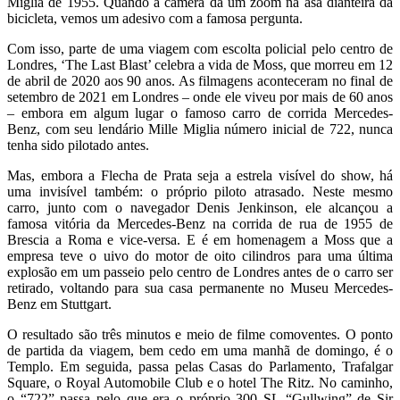
Miglia de 1955. Quando a câmera dá um zoom na asa dianteira da
bicicleta, vemos um adesivo com a famosa pergunta.
Com isso, parte de uma viagem com escolta policial pelo centro de
Londres, ‘The Last Blast’ celebra a vida de Moss, que morreu em 12
de abril de 2020 aos 90 anos. As filmagens aconteceram no final de
setembro de 2021 em Londres – onde ele viveu por mais de 60 anos
– embora em algum lugar o famoso carro de corrida Mercedes-
Benz, com seu lendário Mille Miglia número inicial de 722, nunca
tenha sido pilotado antes.
Mas, embora a Flecha de Prata seja a estrela visível do show, há
uma invisível também: o próprio piloto atrasado. Neste mesmo
carro, junto com o navegador Denis Jenkinson, ele alcançou a
famosa vitória da Mercedes-Benz na corrida de rua de 1955 de
Brescia a Roma e vice-versa. E é em homenagem a Moss que a
empresa teve o uivo do motor de oito cilindros para uma última
explosão em um passeio pelo centro de Londres antes de o carro ser
retirado, voltando para sua casa permanente no Museu Mercedes-
Benz em Stuttgart.
O resultado são três minutos e meio de filme comoventes. O ponto
de partida da viagem, bem cedo em uma manhã de domingo, é o
Templo. Em seguida, passa pelas Casas do Parlamento, Trafalgar
Square, o Royal Automobile Club e o hotel The Ritz. No caminho,
o “722” passa pelo que era o próprio 300 SL “Gullwing” de Sir