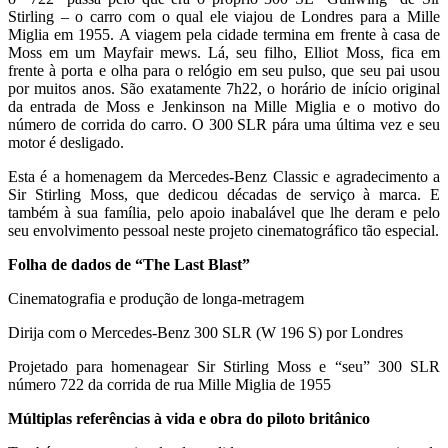
Stirling – o carro com o qual ele viajou de Londres para a Mille
Miglia em 1955. A viagem pela cidade termina em frente à casa de
Moss em um Mayfair mews. Lá, seu filho, Elliot Moss, fica em
frente à porta e olha para o relógio em seu pulso, que seu pai usou
por muitos anos. São exatamente 7h22, o horário de início original
da entrada de Moss e Jenkinson na Mille Miglia e o motivo do
número de corrida do carro. O 300 SLR pára uma última vez e seu
motor é desligado.
Esta é a homenagem da Mercedes-Benz Classic e agradecimento a
Sir Stirling Moss, que dedicou décadas de serviço à marca. E
também à sua família, pelo apoio inabalável que lhe deram e pelo
seu envolvimento pessoal neste projeto cinematográfico tão especial.
Folha de dados de “The Last Blast”
Cinematografia e produção de longa-metragem
Dirija com o Mercedes-Benz 300 SLR (W 196 S) por Londres
Projetado para homenagear Sir Stirling Moss e “seu” 300 SLR
número 722 da corrida de rua Mille Miglia de 1955
Múltiplas referências à vida e obra do piloto britânico