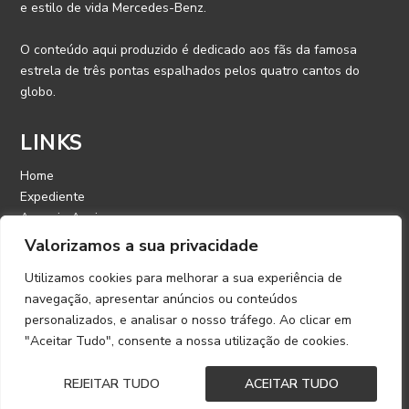
e estilo de vida Mercedes-Benz.
O conteúdo aqui produzido é dedicado aos fãs da famosa
estrela de três pontas espalhados pelos quatro cantos do
globo.
LINKS
Home
Expediente
Anuncie Aqui
Contato
Valorizamos a sua privacidade
Utilizamos cookies para melhorar a sua experiência de
CONTATO
navegação, apresentar anúncios ou conteúdos
personalizados, e analisar o nosso tráfego. Ao clicar em
E-mail: contato@mercedesmagazine.com.br
"Aceitar Tudo", consente a nossa utilização de cookies.
©️ 2022 – Copyright | Mercedes Magazine | Desenvolvido por
REJEITAR TUDO
ACEITAR TUDO
Link Nacional