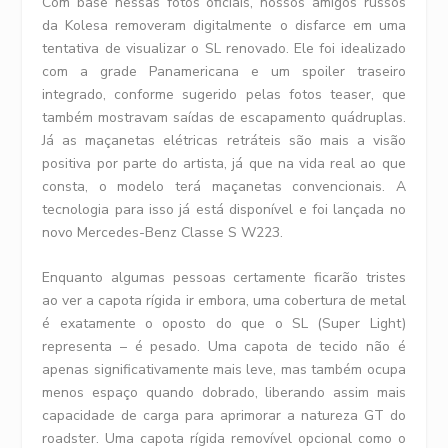
Com base nessas fotos oficiais, nossos amigos russos
da Kolesa removeram digitalmente o disfarce em uma
tentativa de visualizar o SL renovado. Ele foi idealizado
com a grade Panamericana e um spoiler traseiro
integrado, conforme sugerido pelas fotos teaser, que
também mostravam saídas de escapamento quádruplas.
Já as maçanetas elétricas retráteis ​​são mais a visão
positiva por parte do artista, já que na vida real ao que
consta, o modelo terá maçanetas convencionais. A
tecnologia para isso já está disponível e foi lançada no
novo Mercedes-Benz Classe S W223.
Enquanto algumas pessoas certamente ficarão tristes
ao ver a capota rígida ir embora, uma cobertura de metal
é exatamente o oposto do que o SL (Super Light)
representa – é pesado. Uma capota de tecido não é
apenas significativamente mais leve, mas também ocupa
menos espaço quando dobrado, liberando assim mais
capacidade de carga para aprimorar a natureza GT do
roadster. Uma capota rígida removível opcional como o