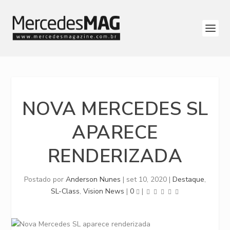
NOVA MERCEDES SL
APARECE
RENDERIZADA
Postado por
Anderson Nunes
|
set 10, 2020
|
Destaque
,
SL-Class
,
Vision News
|
0
|