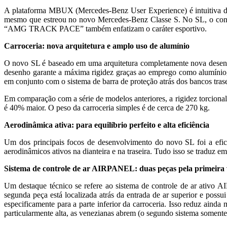
A plataforma MBUX (Mercedes-Benz User Experience) é intuitiva de
mesmo que estreou no novo Mercedes-Benz Classe S. No SL, o cont
“AMG TRACK PACE” também enfatizam o caráter esportivo.
Carroceria: nova arquitetura e amplo uso de alumínio
O novo SL é baseado em uma arquitetura completamente nova desenv
desenho garante a máxima rigidez graças ao emprego como alumínio, 
em conjunto com o sistema de barra de proteção atrás dos bancos tras
Em comparação com a série de modelos anteriores, a rigidez torciona
é 40% maior. O peso da carroceria simples é de cerca de 270 kg.
Aerodinâmica ativa: para equilíbrio perfeito e alta eficiência
Um dos principais focos de desenvolvimento do novo SL foi a efi
aerodinâmicos ativos na dianteira e na traseira. Tudo isso se traduz e
Sistema de controle de ar AIRPANEL: duas peças pela primeira 
Um destaque técnico se refere ao sistema de controle de ar ativo A
segunda peça está localizada atrás da entrada de ar superior e possu
especificamente para a parte inferior da carroceria. Isso reduz aind
particularmente alta, as venezianas abrem (o segundo sistema somente a