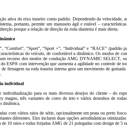
eção ativa do eixo traseiro como padrão. Dependendo da velocidade, a
stema, portanto, permite um manuseio ágil e estável – característica
direção porque a relação de direção da roda dianteira é mais direta.
inâmico
“Comfort”, “Sport”, “Sport +”, “Individual” e “RACE” (padrã
acterísticas do veículo, de confortável a dinâmico. Os modos de con
 Como um recurso dos modos de condução AMG DYNAMIC SELECT, 
o do ESP® com intervenção que aumenta a agilidade no controle de toda
de frenagem na roda traseira interna gera um movimento de guinada de
.
a individual
dividualização para os mais diversos desejos do cliente – do espor
o, três variantes de cores do teto e vários desenhos de rodas tor
is dinâmica.
s com vários raios de série, opcionalmente em prata ou preto fosc
riantes diferentes. Eles incluem duas opções aerodinâmicas otimizadas
de 10 raios e rodas forjadas AMG de 21 polegadas com design de 5 ra