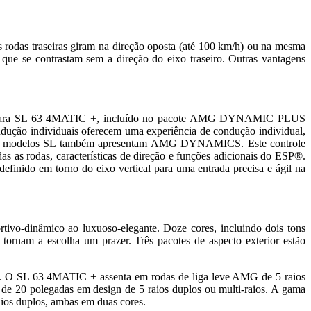
s rodas traseiras giram na direção oposta (até 100 km/h) ou na mesma
s que se contrastam sem a direção do eixo traseiro. Outras vantagens
o para SL 63 4MATIC +, incluído no pacote AMG DYNAMIC PLUS
dução individuais oferecem uma experiência de condução individual,
os modelos SL também apresentam AMG DYNAMICS. Este controle
s as rodas, características de direção e funções adicionais do ESP®.
finido em torno do eixo vertical para uma entrada precisa e ágil na
tivo-dinâmico ao luxuoso-elegante. Doze cores, incluindo dois tons
nam a escolha um prazer. Três pacotes de aspecto exterior estão
o. O SL 63 4MATIC + assenta em rodas de liga leve AMG de 5 raios
 de 20 polegadas em design de 5 raios duplos ou multi-raios. A gama
ios duplos, ambas em duas cores.