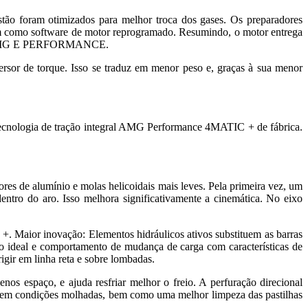
stão foram otimizados para melhor troca dos gases. Os preparadores
m como software de motor reprogramado. Resumindo, o motor entrega
brido AMG E PERFORMANCE.
r de torque. Isso se traduz em menor peso e, graças à sua menor
 tecnologia de tração integral AMG Performance 4MATIC + de fábrica.
e alumínio e molas helicoidais mais leves. Pela primeira vez, um
tro do aro. Isso melhora significativamente a cinemática. No eixo
aior inovação: Elementos hidráulicos ativos substituem as barras
 ideal e comportamento de mudança de carga com características de
gir em linha reta e sobre lombadas.
s espaço, e ajuda resfriar melhor o freio. A perfuração direcional
a em condições molhadas, bem como uma melhor limpeza das pastilhas