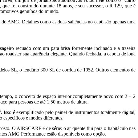
1999, um júri de jornalistas automotivos votou nele como o “Carro
que foi construído durante 18 anos, e seu sucessor, o R 129, que é
automotivos genuínos do mundo.
ica do AMG. Detalhes como as duas saliências no capô são apenas uma
ssageiro recuado com um para-brisa fortemente inclinado e a traseira
 ao roadster sua aparência elegante. Quando fechada, a capota de lona
modelos SL, o lendário 300 SL de corrida de 1952. Outros elementos de
o tempo, o conceito de espaço interior completamente novo com 2 + 2
aço para pessoas de até 1,50 metros de altura.
Isso é exemplificado pelo painel de instrumentos totalmente digital,
 específicos e modos diferentes.
costo. O AIRSCARF é de série: o ar quente flui para o habitáculo nas
ssentos AMG Performance estão disponíveis como opção.