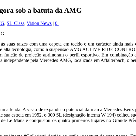
agora sob a batuta da AMG
MG
,
SL-Class
,
Vision News
|
0
|
 suas raízes com uma capota em tecido e um carácter ainda mais e
 de alta tecnologia, como a suspensão AMG ACTIVE RIDE CONTROL com e
função de projeção aprimoram o perfil esportivo. Em combinação com
a independente pela Mercedes-AMG, localizada em Affalterbach, o berç
ou uma lenda. A visão de expandir o potencial da marca Mercedes-Benz
de sua estreia em 1952, o 300 SL (designação interna W 194) colheu su
ras de Le Mans e conquistou os quatro primeiros lugares no Grande Prê