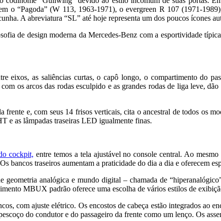
 codinome “Gullwing” devido ao estilo incomum de suas portas. Em 
uem o “Pagoda” (W 113, 1963-1971), o evergreen R 107 (1971-1989), 
 cunha. A abreviatura “SL” até hoje representa um dos poucos ícones 
filosofia de design moderna da Mercedes-Benz com a esportividade típ
ntre eixos, as saliências curtas, o capô longo, o compartimento do pa
 com os arcos das rodas esculpido e as grandes rodas de liga leve, dão
a frente e, com seus 14 frisos verticais, cita o ancestral de todos os 
 e as lâmpadas traseiras LED igualmente finas.
do cockpit,
entre temos a tela ajustável no console central. Ao mesm
Os bancos traseiros aumentam a praticidade do dia a dia e oferecem esp
 geometria analógica e mundo digital – chamada de “hiperanalógico”. 
enimento MBUX padrão oferece uma escolha de vários estilos de exibição
os, com ajuste elétrico. Os encostos de cabeça estão integrados ao en
 e pescoço do condutor e do passageiro da frente como um lenço. Os a