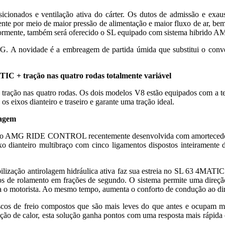
sicionados e ventilação ativa do cárter. Os dutos de admissão e exau
te por meio de maior pressão de alimentação e maior fluxo de ar, be
Posteriormente, também será oferecido o SL equipado com sistema hi
novidade é a embreagem de partida úmida que substitui o converso
IC + tração nas quatro rodas totalmente variável
 de tração nas quatro rodas. Os dois modelos V8 estão equipados com a
os eixos dianteiro e traseiro e garante uma tração ideal.
lagem
o AMG RIDE CONTROL recentemente desenvolvida com amortecedores d
ianteiro multibraço com cinco ligamentos dispostos inteiramente den
 antirolagem hidráulica ativa faz sua estreia no SL 63 4MATIC +. M
s de rolamento em frações de segundo. O sistema permite uma direção
 o motorista. Ao mesmo tempo, aumenta o conforto de condução ao diri
s de freio compostos que são mais leves do que antes e ocupam meno
ação de calor, esta solução ganha pontos com uma resposta mais rápid