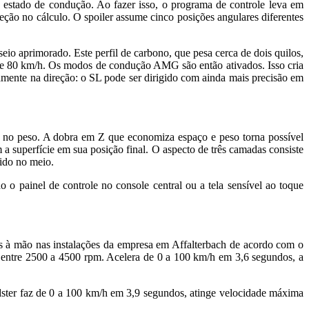
o estado de condução. Ao fazer isso, o programa de controle leva em
reção no cálculo. O spoiler assume cinco posições angulares diferentes
eio aprimorado. Este perfil de carbono, que pesa cerca de dois quilos,
e 80 km/h. Os modos de condução AMG são então ativados. Isso cria
ivamente na direção: o SL pode ser dirigido com ainda mais precisão em
kg no peso. A dobra em Z que economiza espaço e peso torna possível
a superfície em sua posição final. O aspecto de três camadas consiste
rido no meio.
o painel de controle no console central ou a tela sensível ao toque
s à mão nas instalações da empresa em Affalterbach de acordo com o
ntre 2500 a 4500 rpm. Acelera de 0 a 100 km/h em 3,6 segundos, a
ter faz de 0 a 100 km/h em 3,9 segundos, atinge velocidade máxima