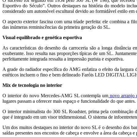
O sucesso foi seguido em 1954 pelo 300 SL (W 198), que recebeu o
Esportivo do Século”. Outros destaques na história do modelo incl
considerado um automóvel escultural devido ao formidável estilo em
O aspecto exterior fascina com uma tríade perfeita: ele combina a 
das inúmeras reminiscências da primeira geração do SL.
Visual equilibrado e genética esportiva
As características do desenho da carroceria são a longa distância e
exuberante. Isso resulta nas proporções típicas de um SL. Juntamente
perfeitamente integrada ressalta a impressão purista e esportiva.
A grade do radiador específica do AMG enfatiza o efeito da largura d
estéticos incluem o fino e bem delineado Faróis LED DIGITAL LIGHT
Mix de tecnologia no interior
O interior do novo Mercedes-AMG SL contempla um
novo arranjo 
lugares passam a oferecer mais espaço e funcionalidade do que antes. 
O interior minimalista do 300 SL Roadster, prima pela combinação de
que é integrado em um visor tridimensional. O sistema de infoentret
Um dos muitos destaques no interior do novo SL é o desenho dos banc
saídas presentes nos encostos de cabeça e envolve a área da cabeça