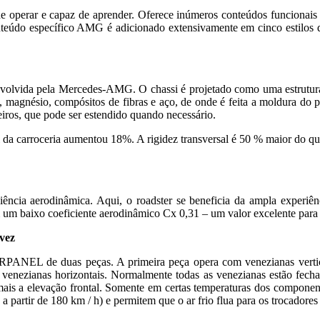
 operar e capaz de aprender. Oferece inúmeros conteúdos funcionais 
eúdo específico AMG é adicionado extensivamente em cinco estilos
olvida pela Mercedes-AMG. O chassi é projetado como uma estrutura 
magnésio, compósitos de fibras e aço, de onde é feita a moldura do p
eiros, que pode ser estendido quando necessário.
l da carroceria aumentou 18%. A rigidez transversal é 50 % maior do q
ciência aerodinâmica. Aqui, o roadster se beneficia da ampla exper
m um baixo coeficiente aerodinâmico Cx 0,31 – um valor excelente para c
vez
IRPANEL de duas peças. A primeira peça opera com venezianas verticais
i venezianas horizontais. Normalmente todas as venezianas estão fecha
a mais a elevação frontal. Somente em certas temperaturas dos compone
 partir de 180 km / h) e permitem que o ar frio flua para os trocadores 