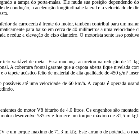
 integrado a tampa do porta-malas. Ele muda sua posição dependendo d
 de condução, a aceleração longitudinal e lateral e a velocidade de di
asto.
ferior da carroceria à frente do motor, também contribui para um manus
maticamente para baixo em cerca de 40 milímetros a uma velocidade d
ada e reduz a elevação do eixo dianteiro. O motorista sente isso posit
or teto variável de metal. Essa mudança acarretou na redução de 21 
l. A cobertura frontal garante que a capota aberta fique nivelada com 
 o tapete acústico feito de material de alta qualidade de 450 g/m² inse
possíveis até uma velocidade de 60 km/h. A capota é operada usando 
edindo.
nientes do motor V8 biturbo de 4,0 litros. Os engenhos são montado
tor desenvolve 585 cv e fornece um torque máximo de 81,5 m.kgf e
 e um torque máximo de 71,3 m.kfg. Este arranjo de potência o roads