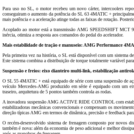
Para uso no SL, o motor recebeu um novo cárter, intercoolers repo
conseguiram o aumento da potência do SL 63 4MATIC + principalmen
mais potência e a aceleração atinge todas as faixas de rotação. 
Acoplado ao motor está a transmissão AMG SPEEDSHIFT MCT 9G. A 
inércia, otimiza a resposta aos comandos do pedal do acelerador.
Mais estabilidade de tração e manuseio: AMG Performance 4MAT
Pela primeira vez na história, o SL está disponível com um sistema
Este sistema combina a distribuição de torque totalmente variável para 
Suspensão e freios: eixo dianteiro multi-link, estabilização antiro
O SL 55 4MATIC + está equipado de série com uma suspensão de aç
veículo Mercedes-AMG produzido em série é equipado com um eixo d
traseiro, arquitetura de 5 pontos também controla as rodas.
A inovadora suspensão AMG ACTIVE RIDE CONTROL com estabilização
estabilizadoras mecânicas convencionais e compensam os movimento
direção típicas AMG em termos de dinâmica, precisão e feedback para
O recém-desenvolvido sistema de frenagem composto por novos disco
também é nova: além da economia de peso adicional e melhor dissip
após as manobras de frenagem.