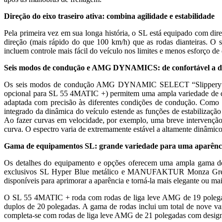
Direção do eixo traseiro ativa: combina agilidade e estabilidade
Pela primeira vez em sua longa história, o SL está equipado com dir
direção (mais rápido do que 100 km/h) que as rodas dianteiras. O si
incluem controle mais fácil do veículo nos limites e menos esforço de 
Seis modos de condução e AMG DYNAMICS: de confortável a d
Os seis modos de condução AMG DYNAMIC SELECT “Slippery”, 
opcional para SL 55 4MATIC +) permitem uma ampla variedade de car
adaptada com precisão às diferentes condições de condução.
integrado da dinâmica do veículo estende as funções de estabilizaçã
Ao fazer curvas em velocidade, por exemplo, uma breve intervenção 
curva. O espectro varia de extremamente estável a altamente dinâmico
Gama de equipamentos SL: grande variedade para uma aparênci
Os detalhes do equipamento e opções oferecem uma ampla gama de in
exclusivos SL Hyper Blue metálico e MANUFAKTUR Monza Grey magn
disponíveis para aprimorar a aparência e torná-la mais elegante ou ma
O SL 55 4MATIC + roda com rodas de liga leve AMG de 19 polegada
duplos de 20 polegadas. A gama de rodas inclui um total de nove va
completa-se com rodas de liga leve AMG de 21 polegadas com design 