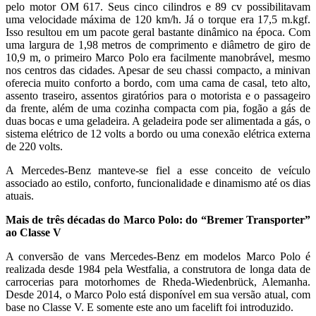
pelo motor OM 617. Seus cinco cilindros e 89 cv possibilitavam
uma velocidade máxima de 120 km/h. Já o torque era 17,5 m.kgf.
Isso resultou em um pacote geral bastante dinâmico na época. Com
uma largura de 1,98 metros de comprimento e diâmetro de giro de
10,9 m, o primeiro Marco Polo era facilmente manobrável, mesmo
nos centros das cidades. Apesar de seu chassi compacto, a minivan
oferecia muito conforto a bordo, com uma cama de casal, teto alto,
assento traseiro, assentos giratórios para o motorista e o passageiro
da frente, além de uma cozinha compacta com pia, fogão a gás de
duas bocas e uma geladeira. A geladeira pode ser alimentada a gás, o
sistema elétrico de 12 volts a bordo ou uma conexão elétrica externa
de 220 volts.
A Mercedes-Benz manteve-se fiel a esse conceito de veículo
associado ao estilo, conforto, funcionalidade e dinamismo até os dias
atuais.
Mais de três décadas do Marco Polo: do “Bremer Transporter”
ao Classe V
A conversão de vans Mercedes-Benz em modelos Marco Polo é
realizada desde 1984 pela Westfalia, a construtora de longa data de
carrocerias para motorhomes de Rheda-Wiedenbrück, Alemanha.
Desde 2014, o Marco Polo está disponível em sua versão atual, com
base no Classe V. E somente este ano um facelift foi introduzido.