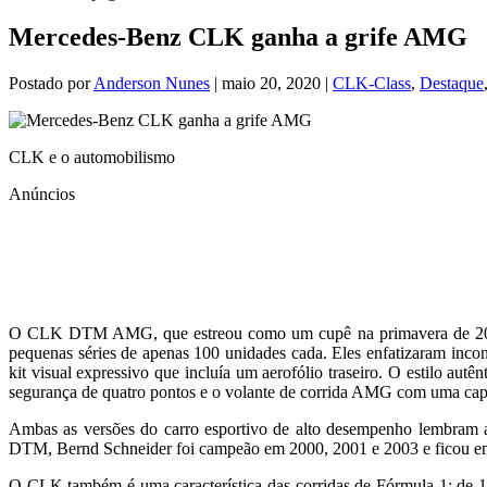
Mercedes-Benz CLK ganha a grife AMG
Postado por
Anderson Nunes
|
maio 20, 2020
|
CLK-Class
,
Destaque
CLK e o automobilismo
Anúncios
O CLK DTM AMG, que estreou como um cupê na primavera de 2004 
pequenas séries de apenas 100 unidades cada. Eles enfatizaram inc
kit visual expressivo que incluía um aerofólio traseiro. O estilo a
segurança de quatro pontos e o volante de corrida AMG com uma cap
Ambas as versões do carro esportivo de alto desempenho lembra
DTM, Bernd Schneider foi campeão em 2000, 2001 e 2003 e ficou e
O CLK também é uma característica das corridas de Fórmula 1: de 1