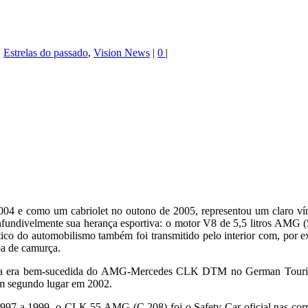
,
Estrelas do passado
,
Vision News
|
0
|
e como um cabriolet no outono de 2005, representou um claro vínc
onfundivelmente sua herança esportiva: o motor V8 de 5,5 litros AMG
utêntico do automobilismo também foi transmitido pelo interior com, po
a de camurça.
m a era bem-sucedida do AMG-Mercedes CLK DTM no German Touring 
m segundo lugar em 2002.
997 a 1999, o CLK 55 AMG (C 208) foi o Safety Car oficial nas corri