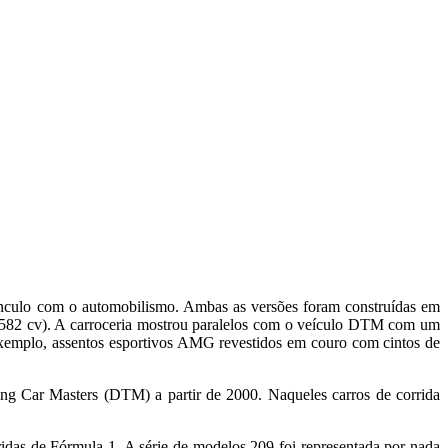
ulo com o automobilismo. Ambas as versões foram construídas em
 (582 cv). A carroceria mostrou paralelos com o veículo DTM com um
r exemplo, assentos esportivos AMG revestidos em couro com cintos de
Car Masters (DTM) a partir de 2000. Naqueles carros de corrida
das de Fórmula 1. A série de modelos 209 foi representada por nada