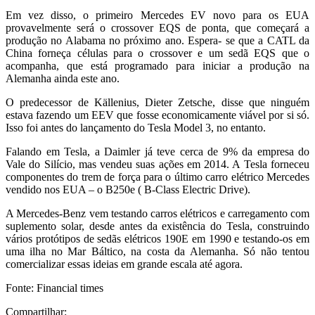
Em vez disso, o primeiro Mercedes EV novo para os EUA
provavelmente será o crossover EQS de ponta, que começará a
produção no Alabama no próximo ano. Espera- se que a CATL da
China forneça células para o crossover e um sedã EQS que o
acompanha, que está programado para iniciar a produção na
Alemanha ainda este ano.
O predecessor de Källenius, Dieter Zetsche, disse que ninguém
estava fazendo um EEV que fosse economicamente viável por si só.
Isso foi antes do lançamento do Tesla Model 3, no entanto.
Falando em Tesla, a Daimler já teve cerca de 9% da empresa do
Vale do Silício, mas vendeu suas ações em 2014. A Tesla forneceu
componentes do trem de força para o último carro elétrico Mercedes
vendido nos EUA – o B250e ( B-Class Electric Drive).
A Mercedes-Benz vem testando carros elétricos e carregamento com
suplemento solar, desde antes da existência do Tesla, construindo
vários protótipos de sedãs elétricos 190E em 1990 e testando-os em
uma ilha no Mar Báltico, na costa da Alemanha. Só não tentou
comercializar essas ideias em grande escala até agora.
Fonte: Financial times
Compartilhar: