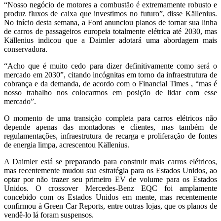
“Nosso negócio de motores a combustão é extremamente robusto e
produz fluxos de caixa que investimos no futuro”, disse Källenius.
No início desta semana, a Ford anunciou planos de tornar sua linha
de carros de passageiros europeia totalmente elétrica até 2030, mas
Källenius indicou que a Daimler adotará uma abordagem mais
conservadora.
“Acho que é muito cedo para dizer definitivamente como será o
mercado em 2030”, citando incógnitas em torno da infraestrutura de
cobrança e da demanda, de acordo com o Financial Times , “mas é
nosso trabalho nos colocarmos em posição de lidar com esse
mercado”.
O momento de uma transição completa para carros elétricos não
depende apenas das montadoras e clientes, mas também de
regulamentações, infraestrutura de recarga e proliferação de fontes
de energia limpa, acrescentou Källenius.
A Daimler está se preparando para construir mais carros elétricos,
mas recentemente mudou sua estratégia para os Estados Unidos, ao
optar por não trazer seu primeiro EV de volume para os Estados
Unidos. O crossover Mercedes-Benz EQC foi amplamente
concebido com os Estados Unidos em mente, mas recentemente
confirmou à Green Car Reports, entre outras lojas, que os planos de
vendê-lo lá foram suspensos.