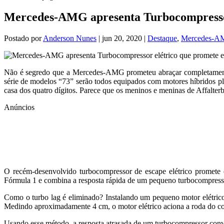
Mercedes-AMG apresenta Turbocompressor
Postado por
Anderson Nunes
|
jun 20, 2020
|
Destaque
,
Mercedes-
Não é segredo que a Mercedes-AMG prometeu abraçar completament
série de modelos “73” serão todos equipados com motores híbridos p
casa dos quatro dígitos. Parece que os meninos e meninas de Affalter
Anúncios
O recém-desenvolvido turbocompressor de escape elétrico promete
Fórmula 1 e combina a resposta rápida de um pequeno turbocompre
Como o turbo lag é eliminado? Instalando um pequeno motor elétrico
Medindo aproximadamente 4 cm, o motor elétrico aciona a roda do com
Usando esse método, a resposta atrasada de um turbocompressor conv