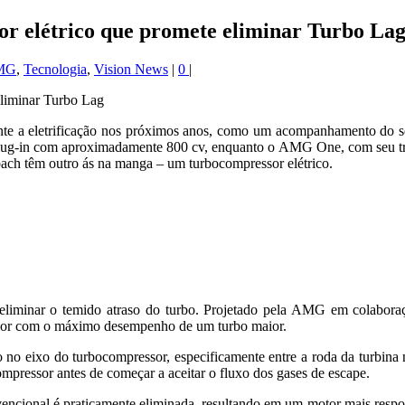
 elétrico que promete eliminar Turbo La
AMG
,
Tecnologia
,
Vision News
|
0
|
e a eletrificação nos próximos anos, como um acompanhamento do s
lug-in com aproximadamente 800 cv, enquanto o AMG One, com seu trem
bach têm outro ás na manga – um turbocompressor elétrico.
 eliminar o temido atraso do turbo. Projetado pela AMG em colabor
ssor com o máximo desempenho de um turbo maior.
 no eixo do turbocompressor, especificamente entre a roda da turbina 
pressor antes de começar a aceitar o fluxo dos gases de escape.
encional é praticamente eliminada, resultando em um motor mais resp