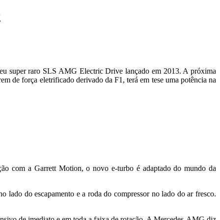
g
eu super raro SLS AMG Electric Drive lançado em 2013. A próxima
 de força eletrificado derivado da F1, terá em tese uma potência na
ação com a Garrett Motion, o novo e-turbo é adaptado do mundo da
no lado do escapamento e a roda do compressor no lado do ar fresco.
onsivo de imediato e em toda a faixa de rotação. A Mercedes-AMG diz