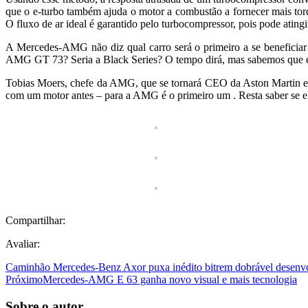
que o e-turbo também ajuda o motor a combustão a fornecer mais to
O fluxo de ar ideal é garantido pelo turbocompressor, pois pode ating
A Mercedes-AMG não diz qual carro será o primeiro a se beneficiar 
AMG GT 73? Seria a Black Series? O tempo dirá, mas sabemos que e
Tobias Moers, chefe da AMG, que se tornará CEO da Aston Martin em 
com um motor antes – para a AMG é o primeiro um . Resta saber se ele
Compartilhar:
Avaliar:
Caminhão Mercedes-Benz Axor puxa inédito bitrem dobrável desenvo
Próximo
Mercedes-AMG E 63 ganha novo visual e mais tecnologia
Sobre o autor