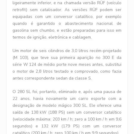
ligeiramente inferior, e na chamada versão RÜF (veículo
retrofit) sem catalisador. As versões RÜF podem ser
equipadas com um conversor catalítico, por exemplo
quando é garantido o abastecimento nacional de
gasolina sem chumbo, e estão preparadas para isso em
termos de ignição, eletrónica e cablagem.
Um motor de seis cilindros de 3,0 litros recém-projetado
(M 103), que teve sua primeira aparição no 300 E da
série W 124 de médio porte nove meses antes, substitui
o motor de 2,8 litros testado e comprovado, como fazia
antes correspondente sedan da classe S.
O 280 SL foi, portanto, eliminado e, após uma pausa de
22 anos, havia novamente um carro esporte com a
designação de modelo mágico 300 SL. Ele oferece uma
saída de 138 kW (188 PS) sem um conversor catalítico
(velocidade máxima: 203 km / h; zero a 100 km / h em 9,6
segundos) e 132 kW (179 PS) com um conversor
catalítico (200 km / h; zero 100 km / h em 9,9 segundos).