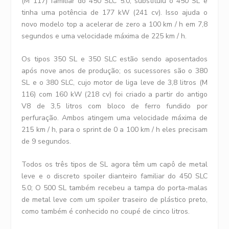
(M 117) familiar do 450 SLC 5.0, substituiu o 450 SL e
tinha uma potência de 177 kW (241 cv). Isso ajuda o
novo modelo top a acelerar de zero a 100 km / h em 7,8
segundos e uma velocidade máxima de 225 km / h.
Os tipos 350 SL e 350 SLC estão sendo aposentados
após nove anos de produção; os sucessores são o 380
SL e o 380 SLC, cujo motor de liga leve de 3,8 litros (M
116) com 160 kW (218 cv) foi criado a partir do antigo
V8 de 3,5 litros com bloco de ferro fundido por
perfuração. Ambos atingem uma velocidade máxima de
215 km / h, para o sprint de 0 a 100 km / h eles precisam
de 9 segundos.
Todos os três tipos de SL agora têm um capô de metal
leve e o discreto spoiler dianteiro familiar do 450 SLC
5.0; O 500 SL também recebeu a tampa do porta-malas
de metal leve com um spoiler traseiro de plástico preto,
como também é conhecido no coupé de cinco litros.