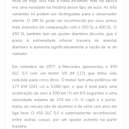
vista de hoje, isso não é nada incomum, mas na época
era uma novidade na história desse tipo de aula. As três
variantes só podem ser distinguidas para o observador
atento: O 280 SL pode ser reconhecido por seus pneus
mais estreitos em comparação com o 350 SL e 450 SL. O
450 SL também tem um spoiler dianteiro discreto, que é
preso à extremidade inferior traseira do avental
dianteiro e aumenta significativamente a vazão de ar do
radiador.
Em setembro de 1977, a Mercedes apresentou o 450
SLC 5.0 com um motor V8 (M 117) que tinha sido
reduzido para cinco litros. O motor tem uma potência de
177 kW (241 cv) a 5.000 rpm, o que é bom para uma
aceleração de zero a 100 km / h em 8,5 segundos e uma
velocidade máxima de 225 km / h. O capô e o porta-
malas do veículo são de alumínio e de série com aros em
liga leve. O 450 SLC 5.0 é externamente reconhecível,
entre outras coisas, por um spoiler estreito na parte
traseira.