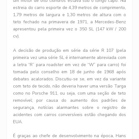
um motor de oito cilindros estava sob o longo capô. Na
estreia do carro esporte de 4,39 metros de comprimento,
1,79 metros de largura e 1,30 metros de altura com o
teto fechado na primavera de 1971, a Mercedes-Benz
apresentou pela primeira vez o 350 SL (147 kW / 200
cv).
A decisão de produção em série da série R 107 (pela
primeira vez uma série SL é internamente abreviada com
a letra “R” para roadster em vez de “W” para carro) foi
tomada pelo conselho em 18 de junho de 1968 após
debates acalorados. Discutiu-se se, em vez da variante
com teto de tecido, não deveria haver uma versão Targa
como no Porsche 911, ou seja, com uma seção de teto
removível; por causa do aumento dos padrões de
segurança, notícias alarmantes sobre o registro de
acidentes com carros conversíveis estão chegando dos
EUA.
É graças ao chefe de desenvolvimento na época, Hans