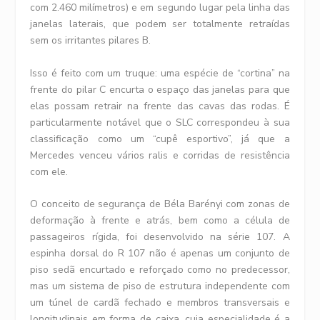
com 2.460 milímetros) e em segundo lugar pela linha das
janelas laterais, que podem ser totalmente retraídas
sem os irritantes pilares B.
Isso é feito com um truque: uma espécie de “cortina” na
frente do pilar C encurta o espaço das janelas para que
elas possam retrair na frente das cavas das rodas. É
particularmente notável que o SLC correspondeu à sua
classificação como um “cupê esportivo”, já que a
Mercedes venceu vários ralis e corridas de resistência
com ele.
O conceito de segurança de Béla Barényi com zonas de
deformação à frente e atrás, bem como a célula de
passageiros rígida, foi desenvolvido na série 107. A
espinha dorsal do R 107 não é apenas um conjunto de
piso sedã encurtado e reforçado como no predecessor,
mas um sistema de piso de estrutura independente com
um túnel de cardã fechado e membros transversais e
longitudinais em forma de caixa, cuja especialidade é a