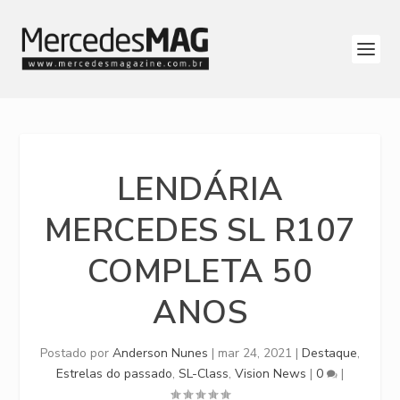
LENDÁRIA
MERCEDES SL R107
COMPLETA 50
ANOS
Postado por
Anderson Nunes
|
mar 24, 2021
|
Destaque
,
Estrelas do passado
,
SL-Class
,
Vision News
|
0
|