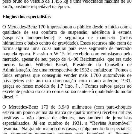
peso bruto do veículo de 1.455 kg e uma velocidade máxima de 90
km/h, bastante respeitável na época.
Elogios dos especialistas
O Mercedes-Benz 170 impressionou o público desde o início com a
qualidade de seu conforto de suspensão, aderência à estrada
(suspensão independente) e segurança de manuseio (freios
hidráulicos e baixo centro de gravidade). Esses recursos não eram de
forma alguma uma coisa natural para esse segmento de mercado
naquela época. E assim o W 15 foi recebido com entusiasmo pelo
mercado, apesar de seu preço de 4.400 Reichsmarks, que era tudo
menos barato. Wilhelm Kissel, Presidente do Conselho de
Administração, fez uma retrospectiva de 1932 e enfatizou: “Fomos a
única empresa que conseguiu vender mais 1.700 automóveis de
passageiros este ano em comparação com o ano anterior, 1931,
graças ao nosso modelo de 1,7 litro. […] Fomos salvos graças ao
excelente padrão do carro com eixo oscilante e à qualidade do motor
diesel. ”
O Mercedes-Benz 170 de 3.940 milímetros (com para-choques
estava um pouco acima da marca de quatro metros) recebeu críticas
positivas – não apenas de clientes, mas também de jornalistas
especializados. Já em outubro de 1931, a “Revista Automóvel”
resumia: “Na grande maioria dos casos, o julgamento do especialista
ou comprador experiente sempre será favorável à‘ Pequena