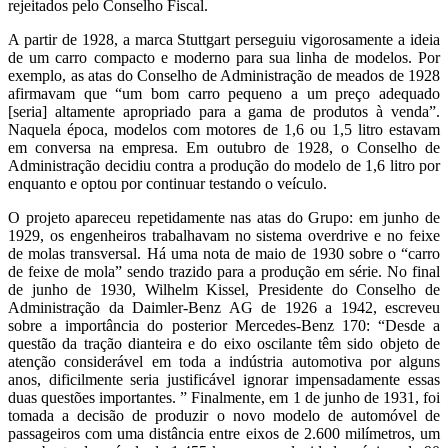
rejeitados pelo Conselho Fiscal.
A partir de 1928, a marca Stuttgart perseguiu vigorosamente a ideia
de um carro compacto e moderno para sua linha de modelos. Por
exemplo, as atas do Conselho de Administração de meados de 1928
afirmavam que “um bom carro pequeno a um preço adequado
[seria] altamente apropriado para a gama de produtos à venda”.
Naquela época, modelos com motores de 1,6 ou 1,5 litro estavam
em conversa na empresa. Em outubro de 1928, o Conselho de
Administração decidiu contra a produção do modelo de 1,6 litro por
enquanto e optou por continuar testando o veículo.
O projeto apareceu repetidamente nas atas do Grupo: em junho de
1929, os engenheiros trabalhavam no sistema overdrive e no feixe
de molas transversal. Há uma nota de maio de 1930 sobre o “carro
de feixe de mola” sendo trazido para a produção em série. No final
de junho de 1930, Wilhelm Kissel, Presidente do Conselho de
Administração da Daimler-Benz AG de 1926 a 1942, escreveu
sobre a importância do posterior Mercedes-Benz 170: “Desde a
questão da tração dianteira e do eixo oscilante têm sido objeto de
atenção considerável em toda a indústria automotiva por alguns
anos, dificilmente seria justificável ignorar impensadamente essas
duas questões importantes. ” Finalmente, em 1 de junho de 1931, foi
tomada a decisão de produzir o novo modelo de automóvel de
passageiros com uma distância entre eixos de 2.600 milímetros, um