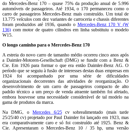
do Mercedes-Benz 170 – quase 75% da produção anual de 5.996
automóveis de passageiros. Até 1934, o 170 permaneceu como o
carro de passageiros Mercedes-Benz mais construído. Um total de
13.775 veículos com dez variantes de carroceria e chassis diferentes
foram produzidos até 1936, quando o
Mercedes-Benz 170 V (W
136)
com motor de quatro cilindros em linha substituiu o modelo
W15.
O longo caminho para o Mercedes-Benz 170
A estreia do novo carro de tamanho médio ocorreu cinco anos após
a Daimler-Motoren-Gesellschaft (DMG) se fundir com a Benz &
Cie. Em 1926 para formar o que era então Daimler-Benz AG. O
período que se seguiu à fusão de interesses destas duas empresas em
1924 foi acompanhado por uma série de dificuldades
organizacionais decorrentes das atividades de reorganização. O
desenvolvimento de um carro de passageiros compacto de alto
padrão técnico a um preço de venda atraente também foi afetado,
embora houvesse uma necessidade considerável de tal modelo na
gama de produtos da marca.
Na DMG, o
Mercedes 6/25
cv sobrealimentado (mais tarde
25/25/40 cv) projetado por Paul Daimler foi lançado em 1923, mas
era comparativamente caro e só foi construído até 1925. Benz &
Cie. Apresentaram o Mercedes-Benz 10 / 35 hp, uma versão