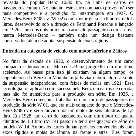
revisada do popular Benz 10/30 hp, na linha de carros de
passageiros comum. No entanto, este carro compacto provou não ser
mais competitivo e a produção foi interrompida em 1927. O
Mercedes-Benz 8/38 cv (W 02) com motor de seis cilindros e dois
litros, desenvolvido sob a direção de Ferdinand Porsche e lançado
em 1926 – um dos dois primeiros carros de passageiros com a nova
marca Mercedes-Benz – também tinha um design bastante
conservador, além de adotar suspensão de eixos rígidos.
Entrada na categoria de veículo com motor inferior a 2 litros
No final da década de 1920, o desenvolvimento de um carro
compacto e inovador na Mercedes-Benz progrediu em um ritmo
acelerado. As bases para isso já existiam há algum tempo: os
engenheiros da Benz em Mannheim já haviam abordado o assunto
da suspensão independente, com feixes de molas em 1921. Essa
tecnologia foi aplicada com sucesso pela Benz em carros de corrida,
mas não foi transferida para a produção em série. Em 1926, a
Mercedes-Benz começou a trabalhar em um carro de passageiros de
produção da série W 01, que era mais compacto do que o Mercedes-
Benz 8/38 cv e seria movido por um motor de seis cilindros de 1,4
litro. Em 1928, um carro de passageiros com um motor de quatro
cilindros de 1,3 litro (M 14) passou a ter a designação de série de
modelo W 14. Ambos os carros tinham projetos convencionais com
eixos rígidos e molas de lâmina na frente e atrás. Eles foram