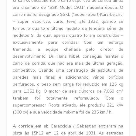
O carro:
oficialmente, o carro esportivo de corrida ainda
era chamado de “SSK Model 1931” naquela época. O
carro não foi designado SSKL (“Super-Sport-Kurz-Leicht”
– super, esportivo, curto, leve) até 1932, quando se
tornou o quarto e último modelo da lendária série de
modelos S, da qual apenas quatro foram construídos –
exclusivamente para corridas. Com um esforço
tremendo, a equipe chefiada pelo diretor de
desenvolvimento, Dr. Hans Nibel, conseguiu manter o
carro de corrida, que não era mais de última geração,
competitivo. Usando uma construção de estrutura de
paredes mais finas e adicionando vários orifícios
perfurados, o peso sem carga foi reduzido em 125 kg
para 1.352 kg. O motor de seis cilindros de 7.069 cm³
também foi totalmente reformulado. Com o
supercompressor Roots ativado, ele produziu 221 kW
(300 cv) e sua velocidade máxima foi de 235 km / h.
A corrida em si:
Caracciola / Sebastian entraram na
pista às 15h12 em 12 de abril de 1931. As estradas