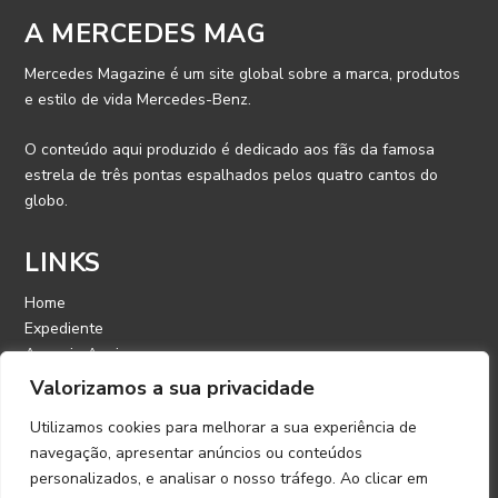
A MERCEDES MAG
Mercedes Magazine é um site global sobre a marca, produtos
e estilo de vida Mercedes-Benz.
O conteúdo aqui produzido é dedicado aos fãs da famosa
estrela de três pontas espalhados pelos quatro cantos do
globo.
LINKS
Home
Expediente
Anuncie Aqui
Contato
Valorizamos a sua privacidade
Utilizamos cookies para melhorar a sua experiência de
CONTATO
navegação, apresentar anúncios ou conteúdos
personalizados, e analisar o nosso tráfego. Ao clicar em
E-mail: contato@mercedesmagazine.com.br