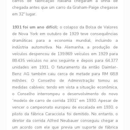
carros de fabricação italiana chegaram à linha de
chegada antes que um carro da Graham-Paige chegasse
em 32º lugar.
1931 foi um ano difícil:
o colapso da Bolsa de Valores
de Nova York em outubro de 1929 teve consequências
dramáticas para a economia mundial, incluindo a
indústria automotiva. Na Alemanha, a produção de
veículos despencou de 139.869 veículos em 1929 para
88.435 veículos no ano seguinte e depois para 64.377
unidades em 1931. O faturamento da então Daimler-
Benz AG também caiu cerca de metade para RM 68,8
milhões. O Conselho de Administração tomou as
medidas cabíveis: tendo em vista a situação econômica,
o Conselho interrompeu o desenvolvimento do novo
“modelo de carro de corrida 1931” em 1930. Apesar de
vencer o campeonato europeu de escalada em 1930, o
piloto da fábrica Caracciola foi demitido. No entanto, o
diretor da corrida Alfred Neubauer conseguiu chegar a
um acordo com ele que previa um suporte de fábrica