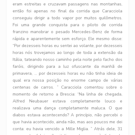
eram estreitas e cruzavam passagens nas montanhas,
então foi apenas no final da corrida que Caracciola
conseguiu dirigir a todo vapor por muitos quilômetros.
Foi uma grande conquista para o piloto de corrida
franzino manobrar o pesado Mercedes-Benz de forma
rápida e aparentemente sem esforço. Ele mesmo disse:
“Por dezesseis horas eu sentei ao volante, por dezesseis
horas nós trovejamos ao longo de toda a extensão da
Itália, tateando nosso caminho pela noite pelo facho dos
faróis, dirigindo para a luz ofuscante da manhã de
primavera, … por dezesseis horas eu não tinha ideia de
qual era nossa posição no enorme campo de várias
centenas de carros. ” Caracciola comentou sobre o
momento de retorno a Brescia: “Na linha de chegada,
Alfred Neubauer estava completamente louco e
realizava uma dança completamente maluca. O que
diabos estava acontecendo? A princípio, não percebi o
que havia acontecido, ainda não, mas aos poucos me dei
conta: eu havia vencido a Mille Miglia. ” Atrás dele, 31