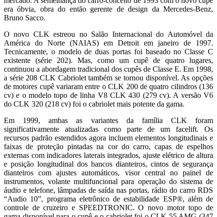
mercado. A semelhança do carro-conceito de 1993 com o novo cupê
era óbvia, obra do então gerente de design da Mercedes-Benz,
Bruno Sacco.
O novo CLK estreou no Salão Internacional do Automóvel da
América do Norte (NAIAS) em Detroit em janeiro de 1997.
Tecnicamente, o modelo de duas portas foi baseado no Classe C
existente (série 202). Mas, como um cupê de quatro lugares,
continuou a abordagem tradicional dos cupês de Classe E. Em 1998,
a série 208 CLK Cabriolet também se tornou disponível. As opções
de motores cupê variaram entre o CLK 200 de quatro cilindros (136
cv) e o modelo topo de linha V8 CLK 430 (279 cv). A versão V6
do CLK 320 (218 cv) foi o cabriolet mais potente da gama.
Em 1999, ambas as variantes da família CLK foram
significativamente atualizadas como parte de um facelift. Os
recursos padrão estendidos agora incluem elementos longitudinais e
faixas de proteção pintadas na cor do carro, capas de espelhos
externas com indicadores laterais integrados, ajuste elétrico de altura
e posição longitudinal dos bancos dianteiros, cintos de segurança
dianteiros com ajustes automáticos, visor central no painel de
instrumentos, volante multifuncional para operação do sistema de
áudio e telefone, lâmpadas de saída nas portas, rádio do carro RDS
“Audio 10”, programa eletrônico de estabilidade ESP®, além de
controle de cruzeiro e SPEEDTRONIC. O novo motor topo de
gama disponível para o cupê e o cabriolet foi o CLK 55 AMG (347