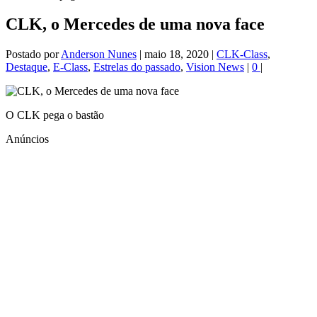
CLK, o Mercedes de uma nova face
Postado por
Anderson Nunes
|
maio 18, 2020
|
CLK-Class
,
Destaque
,
E-Class
,
Estrelas do passado
,
Vision News
|
0
|
O CLK pega o bastão
Anúncios