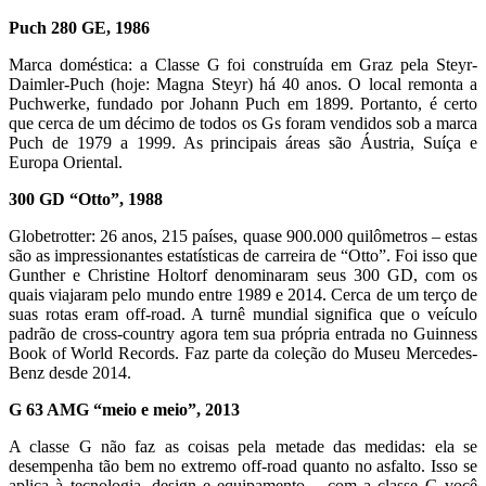
Puch 280 GE, 1986
Marca doméstica: a Classe G foi construída em Graz pela Steyr-
Daimler-Puch (hoje: Magna Steyr) há 40 anos. O local remonta a
Puchwerke, fundado por Johann Puch em 1899. Portanto, é certo
que cerca de um décimo de todos os Gs foram vendidos sob a marca
Puch de 1979 a 1999. As principais áreas são Áustria, Suíça e
Europa Oriental.
300 GD “Otto”, 1988
Globetrotter: 26 anos, 215 países, quase 900.000 quilômetros – estas
são as impressionantes estatísticas de carreira de “Otto”. Foi isso que
Gunther e Christine Holtorf denominaram seus 300 GD, com os
quais viajaram pelo mundo entre 1989 e 2014. Cerca de um terço de
suas rotas eram off-road. A turnê mundial significa que o veículo
padrão de cross-country agora tem sua própria entrada no Guinness
Book of World Records. Faz parte da coleção do Museu Mercedes-
Benz desde 2014.
G 63 AMG “meio e meio”, 2013
A classe G não faz as coisas pela metade das medidas: ela se
desempenha tão bem no extremo off-road quanto no asfalto. Isso se
aplica à tecnologia, design e equipamento – com a classe G você