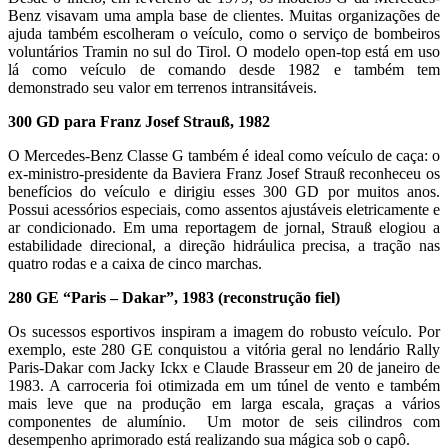
Benz visavam uma ampla base de clientes. Muitas organizações de
ajuda também escolheram o veículo, como o serviço de bombeiros
voluntários Tramin no sul do Tirol. O modelo open-top está em uso
lá como veículo de comando desde 1982 e também tem
demonstrado seu valor em terrenos intransitáveis.
300 GD para Franz Josef Strauß, 1982
O Mercedes-Benz Classe G também é ideal como veículo de caça: o
ex-ministro-presidente da Baviera Franz Josef Strauß reconheceu os
benefícios do veículo e dirigiu esses 300 GD por muitos anos.
Possui acessórios especiais, como assentos ajustáveis eletricamente e
ar condicionado. Em uma reportagem de jornal, Strauß elogiou a
estabilidade direcional, a direção hidráulica precisa, a tração nas
quatro rodas e a caixa de cinco marchas.
280 GE “Paris – Dakar”, 1983 (reconstrução fiel)
Os sucessos esportivos inspiram a imagem do robusto veículo. Por
exemplo, este 280 GE conquistou a vitória geral no lendário Rally
Paris-Dakar com Jacky Ickx e Claude Brasseur em 20 de janeiro de
1983. A carroceria foi otimizada em um túnel de vento e também
mais leve que na produção em larga escala, graças a vários
componentes de alumínio. Um motor de seis cilindros com
desempenho aprimorado está realizando sua mágica sob o capô.