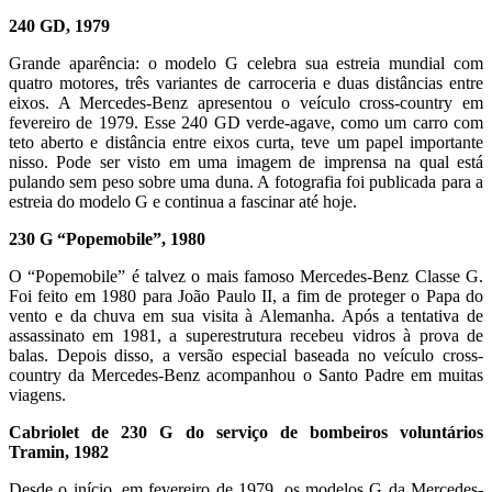
240 GD, 1979
Grande aparência: o modelo G celebra sua estreia mundial com
quatro motores, três variantes de carroceria e duas distâncias entre
eixos. A Mercedes-Benz apresentou o veículo cross-country em
fevereiro de 1979. Esse 240 GD verde-agave, como um carro com
teto aberto e distância entre eixos curta, teve um papel importante
nisso. Pode ser visto em uma imagem de imprensa na qual está
pulando sem peso sobre uma duna. A fotografia foi publicada para a
estreia do modelo G e continua a fascinar até hoje.
230 G “Popemobile”, 1980
O “Popemobile” é talvez o mais famoso Mercedes-Benz Classe G.
Foi feito em 1980 para João Paulo II, a fim de proteger o Papa do
vento e da chuva em sua visita à Alemanha. Após a tentativa de
assassinato em 1981, a superestrutura recebeu vidros à prova de
balas. Depois disso, a versão especial baseada no veículo cross-
country da Mercedes-Benz acompanhou o Santo Padre em muitas
viagens.
Cabriolet de 230 G do serviço de bombeiros voluntários
Tramin, 1982
Desde o início, em fevereiro de 1979, os modelos G da Mercedes-