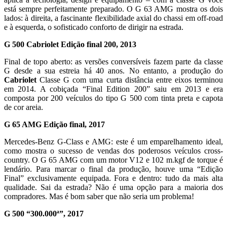
está sempre perfeitamente preparado. O G 63 AMG mostra os dois
lados: à direita, a fascinante flexibilidade axial do chassi em off-road
e à esquerda, o sofisticado conforto de dirigir na estrada.
G 500 Cabriolet Edição final 200, 2013
Final de topo aberto: as versões conversíveis fazem parte da classe
G desde a sua estreia há 40 anos. No entanto, a produção do
Cabriolet
Classe G com uma curta distância entre eixos terminou
em 2014. A cobiçada “Final Edition 200” saiu em 2013 e era
composta por 200 veículos do tipo G 500 com tinta preta e capota
de cor areia.
G 65 AMG Edição final, 2017
Mercedes-Benz G-Class e AMG: este é um emparelhamento ideal,
como mostra o sucesso de vendas dos poderosos veículos cross-
country. O G 65 AMG com um motor V12 e 102 m.kgf de torque é
lendário. Para marcar o final da produção, houve uma “Edição
Final” exclusivamente equipada. Fora e dentro: tudo da mais alta
qualidade. Sai da estrada? Não é uma opção para a maioria dos
compradores. Mas é bom saber que não seria um problema!
G 500 “300.000ª”, 2017