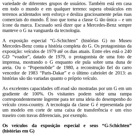
variedade de diferentes grupos de usuários. Também está em casa
em todo o mundo e em qualquer terreno: supera obstáculos em
terrenos acidentados sem esforço e desliza graciosamente pelas ruas
comerciais do mundo. É isso que torna a classe G tão única – e um
ícone da marca. Escusado será dizer que a Mercedes-Benz sempre
manteve o G na vanguarda da tecnologia.
A exposição especial “G-Schichten” (histórias G) no Museu
Mercedes-Benz conta a história completa do G. Os protagonistas da
exposição: veículos de 1979 até os dias atuais. Entre eles está o 240
GD “voador”, datado de 1979, o protagonista de uma foto de
imprensa, mostrando o G enquanto ele pula sobre uma duna de
areia. Ou o “Popemobile” de 1980, a reconstrução fiel do carro
vencedor de 1983 “Paris-Dakar” e o último cabriolet de 2013: as
histórias são tão variadas quanto o próprio veículo.
As excelentes capacidades off-road são mostradas por um G em um
gradiente de 100%. Os visitantes podem subir uma rampa
correspondentemente íngreme para ter uma ideia do desempenho do
veículo cross-country. A tecnologia da classe G é representada por
um modelo em corte de uma caixa de transferência e um eixo
traseiro com travas diferenciais, por exemplo.
Os veículos da exposição especial e seus “G-Schichten”
(histórias em G)